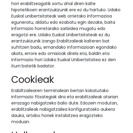
hori erabiltzeagatik sortu ahal diren kalte
hipotetikoen erantzukizunik ere ez du hartuko. Udako
Euskal unibertsitateak web orrietako informazioa
eguneratu, aldatu edo ezabatu egin dezake, baita
informazio horretarako sarbidea mugatu edo
eragotzi ere. Udako Euskal Unibertsitateak ez du
erantzukizunik izango Erabiltzaileak kalteren bat
sufritzen badu, emandako informazioan egondako
akats, errore edo omisioak direla eta, baldin eta
informazio hori Udako Euskal Unibertsitatea ez den
iturri batetik badator.
Cookieak
Erabiltzailearen terminalean bertan kokatutako
informazio fitxategiak dira eta erabiltzaileak atarian
errazago nabigatzeko balio dute. Edozein modutan,
erabiltzaileak nabigatzailea konfiguratzeko aukera
dauka, artxibo horiek instalatzea eragozteko
moduan.