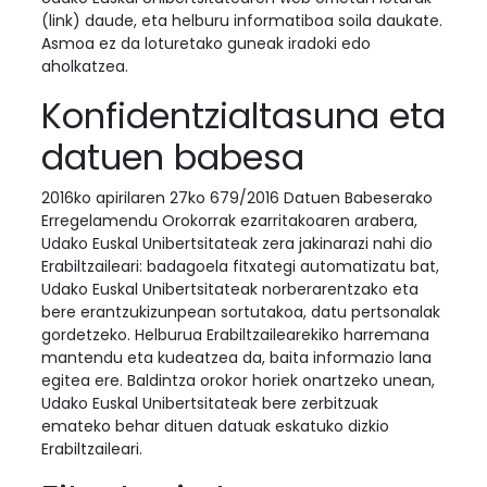
(link) daude, eta helburu informatiboa soila daukate.
Asmoa ez da loturetako guneak iradoki edo
aholkatzea.
Konfidentzialtasuna eta
datuen babesa
2016ko apirilaren 27ko 679/2016 Datuen Babeserako
Erregelamendu Orokorrak ezarritakoaren arabera,
Udako Euskal Unibertsitateak zera jakinarazi nahi dio
Erabiltzaileari: badagoela fitxategi automatizatu bat,
Udako Euskal Unibertsitateak norberarentzako eta
bere erantzukizunpean sortutakoa, datu pertsonalak
gordetzeko. Helburua Erabiltzailearekiko harremana
mantendu eta kudeatzea da, baita informazio lana
egitea ere. Baldintza orokor horiek onartzeko unean,
Udako Euskal Unibertsitateak bere zerbitzuak
emateko behar dituen datuak eskatuko dizkio
Erabiltzaileari.