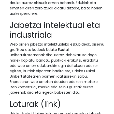
dauka aurrez abisurik eman beharrik. Edukiak eta
ematen diren zerbitzuak aldatu ditzake, baita horien
aurkezpena ere.
Jabetza intelektual eta
industriala
Web orrien jabetza intelektualeko eskubideak, diseinu
grafikoa eta kodeak Udako Euskal
Unibertsitatearenak dira. Beraz, debekatuta dago
horiek kopiatu, banatu, publikoki erakutsi, eraldatu
edo web orrien edukiarekin egin daitekeen edozer
egitea, iturriak aipatzen badira ere, Udako Euskal
Unibertsitatearen baimen idatziarekin salbu.
Enpresaren web orrietan dauden edozein motako
izen komertzial, marka edo zeinu guztiak euren
jabeenak dira eta legeak babesten ditu.
Loturak (link)
Udako Euskal Unibertsitatearen web orrietan loturak