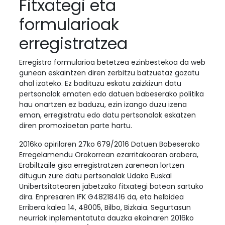
Fitxategi eta
formularioak
erregistratzea
Erregistro formularioa betetzea ezinbestekoa da web
gunean eskaintzen diren zerbitzu batzuetaz gozatu
ahal izateko. Ez badituzu eskatu zaizkizun datu
pertsonalak ematen edo datuen babeserako politika
hau onartzen ez baduzu, ezin izango duzu izena
eman, erregistratu edo datu pertsonalak eskatzen
diren promozioetan parte hartu.
2016ko apirilaren 27ko 679/2016 Datuen Babeserako
Erregelamendu Orokorrean ezarritakoaren arabera,
Erabiltzaile gisa erregistratzen zarenean lortzen
ditugun zure datu pertsonalak Udako Euskal
Unibertsitatearen jabetzako fitxategi batean sartuko
dira. Enpresaren IFK G48218416 da, eta helbidea
Erribera kalea 14, 48005, Bilbo, Bizkaia. Segurtasun
neurriak inplementatuta dauzka ekainaren 2016ko