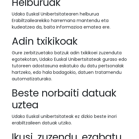
Helburuak
Udako Euskal Unibertsitatearen helburua
Erabiltzailearekiko harremana mantendu eta
kudeatzea da, baita informazioa ematea ere.
Adin txikikoak
Gure zerbitzuetako batzuk adin txikikoei zuzenduta
egotekotan, Udako Euskal Unibertsitateak guraso edo
tutoreen adostasuna eskatuko du datu pertsonalak
hartzeko, edo hala badagokio, datuen tratamendu
automatizaturako.
Beste norbaiti datuak
uztea
Udako Euskal unibertsitateak ez dizkio beste inori
erabiltzaileen datuak utziko.
Ikusi, zuzendu, ezabatu