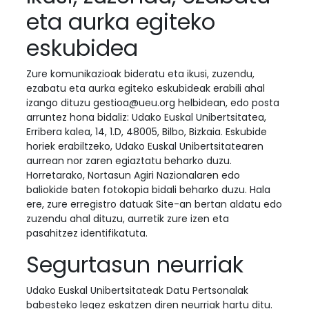
eta aurka egiteko
eskubidea
Zure komunikazioak bideratu eta ikusi, zuzendu,
ezabatu eta aurka egiteko eskubideak erabili ahal
izango dituzu gestioa@ueu.org helbidean, edo posta
arruntez hona bidaliz: Udako Euskal Unibertsitatea,
Erribera kalea, 14, 1.D, 48005, Bilbo, Bizkaia. Eskubide
horiek erabiltzeko, Udako Euskal Unibertsitatearen
aurrean nor zaren egiaztatu beharko duzu.
Horretarako, Nortasun Agiri Nazionalaren edo
baliokide baten fotokopia bidali beharko duzu. Hala
ere, zure erregistro datuak Site-an bertan aldatu edo
zuzendu ahal dituzu, aurretik zure izen eta
pasahitzez identifikatuta.
Segurtasun neurriak
Udako Euskal Unibertsitateak Datu Pertsonalak
babesteko legez eskatzen diren neurriak hartu ditu.