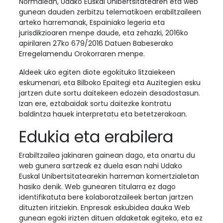
Normalean, Udako Euskal Unibertsitatearen eta web
gunean dauden zerbitzu telematikoen erabiltzaileen
arteko harremanak, Espainiako legeria eta
jurisdikzioaren menpe daude, eta zehazki, 2016ko
apirilaren 27ko 679/2016 Datuen Babeserako
Erregelamendu Orokorraren menpe.
Aldeek uko egiten diote egokituko litzaiekeen
eskumenari, eta Bilboko Epaitegi eta Auzitegien esku
jartzen dute sortu daitekeen edozein desadostasun.
Izan ere, eztabaidak sortu daitezke kontratu
baldintza hauek interpretatu eta betetzerakoan.
Edukia eta erabilera
Erabiltzailea jakinaren gainean dago, eta onartu du
web gunera sartzeak ez duela esan nahi Udako
Euskal Unibertsitatearekin harreman komertzialetan
hasiko denik. Web gunearen titularra ez dago
identifikatuta bere kolaboratzaileek bertan jartzen
dituzten iritziekin. Enpresak eskubidea dauka Web
gunean egoki irizten dituen aldaketak egiteko, eta ez