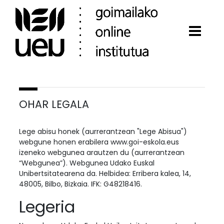
OHAR LEGALA
Lege abisu honek (aurrerantzean "Lege Abisua")
webgune honen erabilera www.goi-eskola.eus
izeneko webgunea arautzen du (aurrerantzean
“Webgunea”). Webgunea Udako Euskal
Unibertsitatearena da. Helbidea: Erribera kalea, 14,
48005, Bilbo, Bizkaia. IFK: G48218416.
Legeria