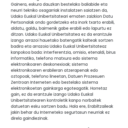
Gainera, eskura dauzkan bestelako baliabide eta
neurri tekniko osagarriak instalatzen saiatzen da,
Udako Euskal Unibertsitateari ematen zaizkion Datu
Pertsonalak ondo gordetzeko eta inork txarto erabili,
aldatu, galdu, baimenik gabe erabili edo lapurtu ez
ditzan. Udako Euskal Unibertsitatea ez da erantzule
izango arrazoi hauetako batengatik kalteak sortzen
badira eta arrazoia Udako Euskal Unibertsitateaz
kanpokoa bada: interferentzia, omisio, etenaldi, birus
informatiko, telefono matxura edo sistema
elektronikoaren deskonexioak; sistema
elektronikoaren erabileran atzerapenak edo
oztopoak, telefono lineetan, Datuen Prozesuen
Zentroan Interneten edo bestelako sistema
elektronikoetan gainkarga egoteagatik. Horretaz
gain, ez da erantzule izango Udako Euskal
Unibertsitatearen kontroletik kanpo norbaitek
datuetan esku sartzen badu. Hala ere, Erabiltzaileak
jakin behar du Interneteko segurtasun neurriak ez
direla gaindiezinak.