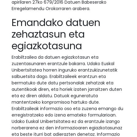
apirilaren 27ko 679/2016 Datuen Babeserako
Erregelamendu Orokorraren arabera.
Emandako datuen
zehaztasun eta
egiazkotasuna
Erabiltzailea da datuen egiazkotasun eta
zuzentasunaren erantzule bakarra. Udako Euskal
Unibertsitatea horren inguruko erantzukizunetatik
salbuetsita dago. Erabiltzaileek erantzun eta
bermatuko dute datu pertsonalak zehatzak eta
autentikoak diren, eta horiek izaten jarraitzen duten
eta ez diren aldatu. Datuok eguneratuta
mantentzeko konpromisoa hartuko dute.
Erabiltzaileak informazio oso eta zuzena emango du
erregistratzeko edo izena emateko formularioan.
Udako Euskal Unibertsitatea ez da erantzule izango
norberarena ez den informazioaren egiazkotasunaz
eta beste iturri bat adierazten denetaz. Informazio